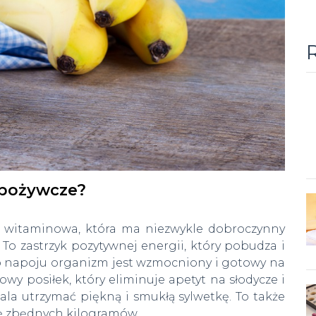
spożywcze?
 witaminowa, która ma niezwykle dobroczynny
To zastrzyk pozytywnej energii, który pobudza i
ego napoju organizm jest wzmocniony i gotowy na
wy posiłek, który eliminuje apetyt na słodycze i
ala utrzymać piękną i smukłą sylwetkę. To także
ię zbędnych kilogramów.