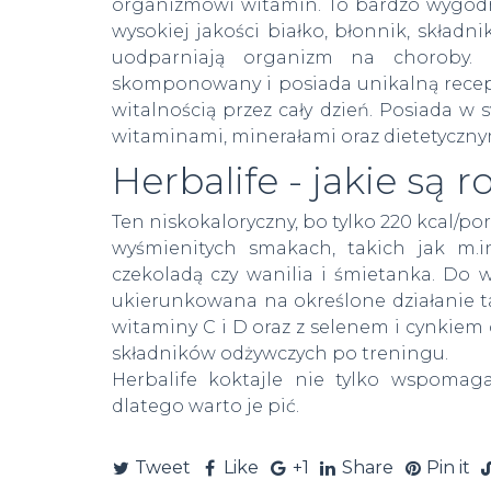
organizmowi witamin. To bardzo wygodn
wysokiej jakości białko, błonnik, składn
uodparniają organizm na choroby.
skomponowany i posiada unikalną receptu
witalnością przez cały dzień. Posiada w
witaminami, minerałami oraz dietetyczn
Herbalife - jakie są r
Ten niskokaloryczny, bo tylko 220 kcal/po
wyśmienitych smakach, takich jak m.i
czekoladą czy wanilia i śmietanka. Do wy
ukierunkowana na określone działanie t
witaminy C i D oraz z selenem i cynkie
składników odżywczych po treningu.
Herbalife koktajle nie tylko wspomaga
dlatego warto je pić.
Tweet
Like
+1
Share
Pin it