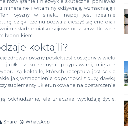
e rozwiązanie i niezwykle skuteczne, ponieważ
iki mineralne i witaminy odżywiają, wzmacniają i
 Ten pyszny w smaku napój jest idealnie
rę, dzięki czemu pozwala cieszyć się energią i
 swoim składzie białko sojowe oraz serwatkowe z
ym błonnikiem.
odzaje koktajli?
rcję zdrowy i pyszny posiłek jest dostępny w wielu
n. jabłka z korzennymi przyprawami, mięta z
boru są koktajle, których receptura jest ściśle
akie jak, wzmocnienie odporności z dużą dawką
m czy suplementy ukierunkowane na dostarczenie
ją odchudzanie, ale znacznie wydłużają życie,
Share
WhatsApp