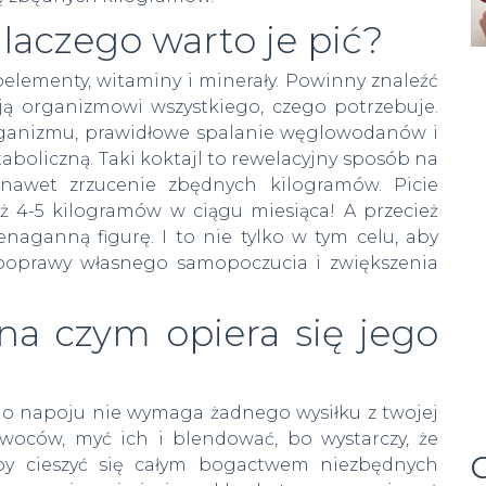
dlaczego warto je pić?
lementy, witaminy i minerały. Powinny znaleźć
ają organizmowi wszystkiego, czego potrzebuje.
rganizmu, prawidłowe spalanie węglowodanów i
boliczną. Taki koktajl to rewelacyjny sposób na
 nawet zrzucenie zbędnych kilogramów. Picie
ż 4-5 kilogramów w ciągu miesiąca! A przecież
naganną figurę. I to nie tylko w tym celu, aby
a poprawy własnego samopoczucia i zwiększenia
 na czym opiera się jego
go napoju nie wymaga żadnego wysiłku z twojej
woców, myć ich i blendować, bo wystarczy, że
C
by cieszyć się całym bogactwem niezbędnych