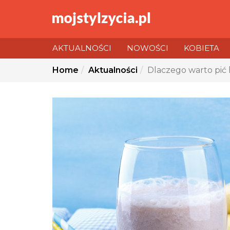
AKTUALNOŚCI
NOWOŚCI
KOBIETA
You
Home
Aktualności
Dlaczego warto pić 
are
here: