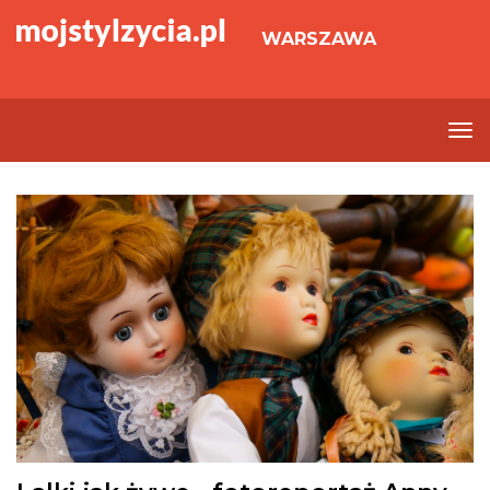
WARSZAWA
To
nav