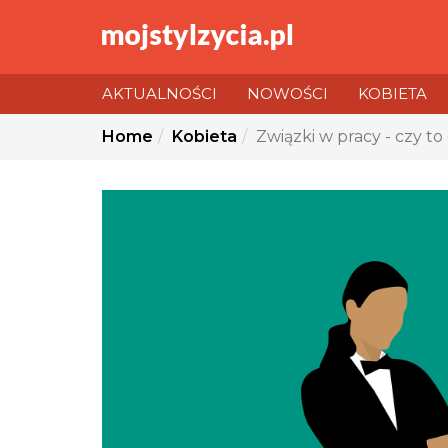
AKTUALNOŚCI
NOWOŚCI
KOBIETA
You
Home
Kobieta
Związki w pracy - czy t
are
here: