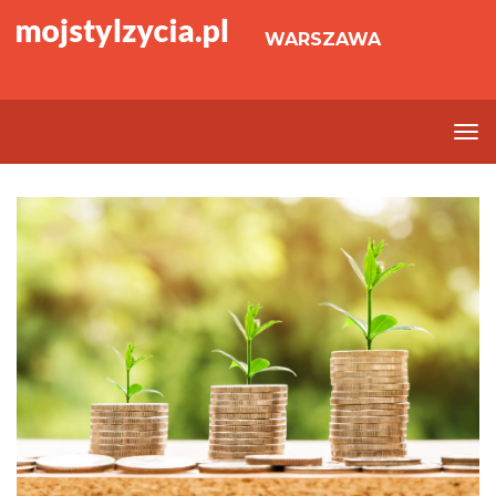
WARSZAWA
To
nav