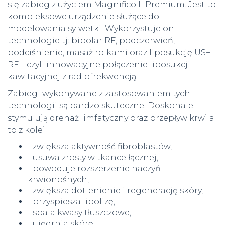
się zabieg z użyciem Magnifico II Premium. Jest to
kompleksowe urządzenie służące do
modelowania sylwetki. Wykorzystuje on
technologie tj: bipolar RF, podczerwień,
podciśnienie, masaż rolkami oraz liposukcję US+
RF – czyli innowacyjne połączenie liposukcji
kawitacyjnej z radiofrekwencją.
Zabiegi wykonywane z zastosowaniem tych
technologii są bardzo skuteczne. Doskonale
stymulują drenaż limfatyczny oraz przepływ krwi a
to z kolei:
- zwiększa aktywność fibroblastów,
- usuwa zrosty w tkance łącznej,
- powoduje rozszerzenie naczyń
krwionośnych,
- zwiększa dotlenienie i regenerację skóry,
- przyspiesza lipolizę,
- spala kwasy tłuszczowe,
- ujędrnia skórę.