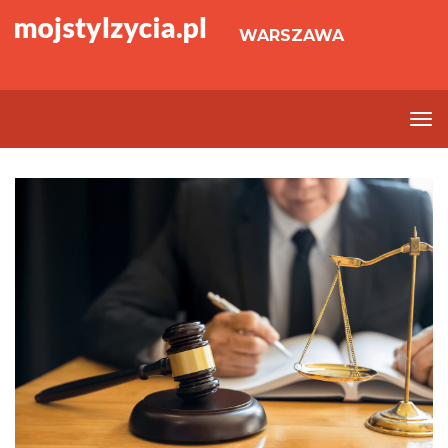
WARSZAWA
To
nav